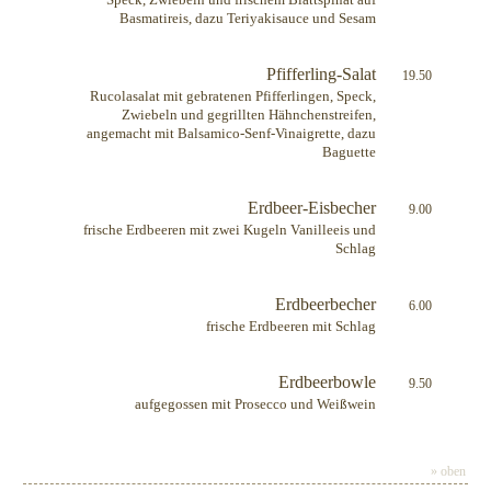
Basmatireis, dazu Teriyakisauce und Sesam
Pfifferling-Salat
19.50
Rucolasalat mit gebratenen Pfifferlingen, Speck,
Zwiebeln und gegrillten Hähnchenstreifen,
angemacht mit Balsamico-Senf-Vinaigrette, dazu
Baguette
Erdbeer-Eisbecher
9.00
frische Erdbeeren mit zwei Kugeln Vanilleeis und
Schlag
Erdbeerbecher
6.00
frische Erdbeeren mit Schlag
Erdbeerbowle
9.50
aufgegossen mit Prosecco und Weißwein
» oben