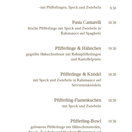
- mit Pfifferlingen, Speck und Zwiebeln
9.50
Pasta Cantarelli
18.50
frische Pfifferlinge mit Speck und Zwiebeln in
Rahmsauce auf Spaghetti
Pfifferlinge & Hähnchen
19.50
gegrillte Hähnchenbrust mit Rahmpfifferlingen
und Kartoffelpürée
Pfifferlinge & Knödel
18.50
mit Speck und Zwiebeln in Rahmsauce auf
Serviettenknödeln
Pfifferling-Flammkuchen
18.50
mit Speck und Zwiebeln
Pfifferling-Bowl
19.50
gebratene Pfifferlinge mit Hähnchenstreifen,
Speck, Zwiebeln und frischem Blattspinat auf