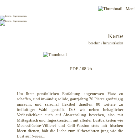
looms
Menü
Menü
/
/
Inhaltsübersicht
Restaurant
öffnen
/
Karte
Berlin
besehen / herunterladen
PDF / 68 kb
Um Ihrer persönlichen Entfaltung angemessen Platz zu
schaffen, sind inwändig solide, ganzjährig 70 Plätze großzügig
umraumt und saisonal flexibel draußen 80 weitere zu
freiluftiger Wahl gestellt. Daß wir neben behaglicher
Verlässlichkeit auch auf Abwechslung bestehen, also mit
Mittagstisch und Tageskreation, mit allerlei Lustbarkeiten wie
Meeresfrüchte-Völlerei und Grill-Passion stets mit frischen
Ideen dienen, hält die Liebe zum Altbewährten jung wie die
Lust auf Neues...